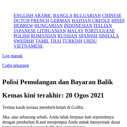
ENGLISH
ARABIC
BANGLA
BULGARIAN
CHINESE
DUTCH
FRENCH
GERMAN
HAITIAN CREOLE
HINDI
HEBREW
HUNGARIAN
INDONESIAN
ITALIAN
JAPANESE
LITHUANIAN
MALAY
PORTUGUESE
POLISH
ROMANIAN
RUSSIAN
SPANISH
SINHALA
SWEDISH
TAMIL
THAI
TURKISH
URDU
VIETNAMESE
Log masuk
Cuba sekarang
Polisi Pemulangan dan Bayaran Balik
Kemas kini terakhir: 20 Ogos 2021
Terima kasih kerana membeli-belah di GoBiz.
Jika, atas sebarang sebab, Anda tidak berpuas hati sepenuhnya
dengan pembelian Kami menjemput Anda untuk menyemak dasar