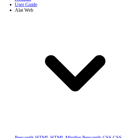
User Guide
Alat Web
Pencantik HTML
HTML Minifier
Pencantik CSS
CSS