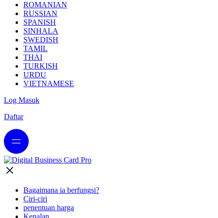
ROMANIAN
RUSSIAN
SPANISH
SINHALA
SWEDISH
TAMIL
THAI
TURKISH
URDU
VIETNAMESE
Log Masuk
Daftar
Bagaimana ia berfungsi?
Ciri-ciri
penentuan harga
Kenalan