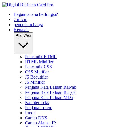
Bagaimana ia berfungsi?
Ciri-ciri
penentuan harga
Kenalan
Alat Web
Pencantik HTML
HTML Minifier
Pencantik CSS
CSS Minifier
JS Beautifier
JS Minifier
Penjana Kata Laluan Rawak
Penjana Kata Laluan Bcrypt
Penjana Kata Laluan MD5
Kaunter Teks
Penjana Lorem
Emoji
Carian DNS
Carian Alamat IP