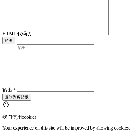
HTML 代码
*
转变
输出
*
复制到剪贴板
我们使用cookies
Your experience on this site will be improved by allowing cookies.