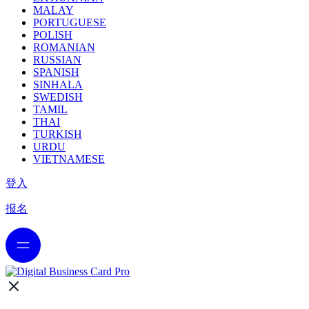
MALAY
PORTUGUESE
POLISH
ROMANIAN
RUSSIAN
SPANISH
SINHALA
SWEDISH
TAMIL
THAI
TURKISH
URDU
VIETNAMESE
登入
报名