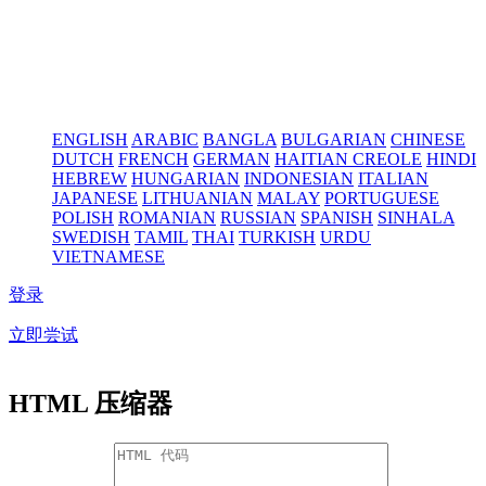
ENGLISH
ARABIC
BANGLA
BULGARIAN
CHINESE
DUTCH
FRENCH
GERMAN
HAITIAN CREOLE
HINDI
HEBREW
HUNGARIAN
INDONESIAN
ITALIAN
JAPANESE
LITHUANIAN
MALAY
PORTUGUESE
POLISH
ROMANIAN
RUSSIAN
SPANISH
SINHALA
SWEDISH
TAMIL
THAI
TURKISH
URDU
VIETNAMESE
登录
立即尝试
HTML 压缩器