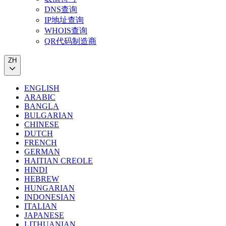
DNS查询
IP地址查询
WHOIS查询
QR代码制造商
ZH
ENGLISH
ARABIC
BANGLA
BULGARIAN
CHINESE
DUTCH
FRENCH
GERMAN
HAITIAN CREOLE
HINDI
HEBREW
HUNGARIAN
INDONESIAN
ITALIAN
JAPANESE
LITHUANIAN