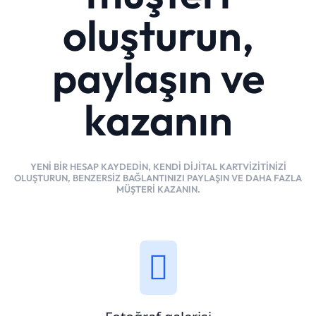
oluşturun,
paylaşın ve
kazanın
YENI BIR HESAP KAYDEDIN, KENDI DIJITAL KARTVIZITINIZI
OLUŞTURUN, BENZERSIZ BAĞLANTINIZI PAYLAŞIN VE DAHA FAZLA
MÜŞTERI KAZANIN.