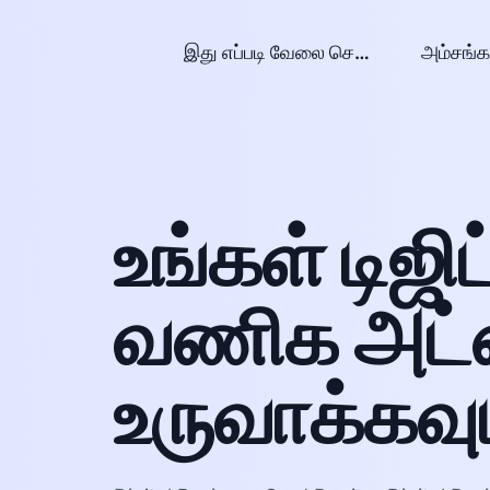
இது எப்படி வேலை செய்கிறது?
அம்சங்க
உங்கள் டிஜிட
வணிக அட
உருவாக்கவு