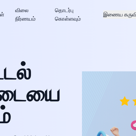
விலை
தொடர்பு
ள்
இணைய கருவி
நிர்ணயம்
கொள்ளவும்
்டல்
்டையை
ம்