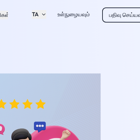
TA
உள்நுழையவும்
கள்
பதிவு செய்யவ