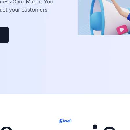
siness Card Maker. You
ract your customers.
தீம்கள்