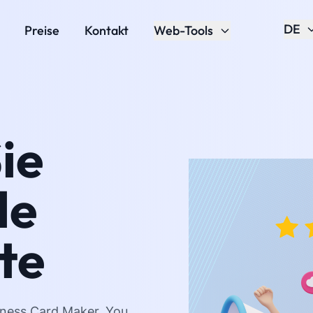
DE
Preise
Kontakt
Web-Tools
ie
le
te
siness Card Maker. You